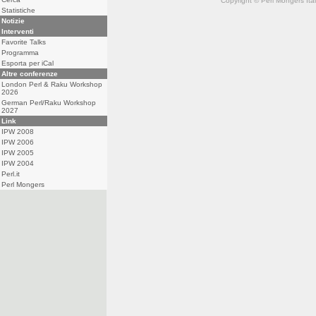
Copyright © Perl Mongers Italia. 
Statistiche
Notizie
Interventi
Favorite Talks
Programma
Esporta per iCal
Altre conferenze
London Perl & Raku Workshop
2026
German Perl/Raku Workshop
2027
Link
IPW 2008
IPW 2006
IPW 2005
IPW 2004
Perl.it
Perl Mongers