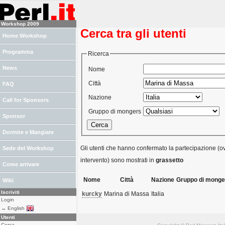
Workshop 2009
Cerca tra gli utenti
Home Workshop
Programma
Ricerca
News
Nome
Città
FAQ
Nazione
Call for Sponsors
Gruppo di mongers
Sponsor
Dormire e Mangiare
Gli utenti che hanno confermato la partecipazione (ov
Sede del Workshop
intervento) sono mostrati in
grassetto
Come arrivare
Nome
Città
Nazione
Gruppo di monge
Wiki
Iscriviti
kurcky
Marina di Massa
Italia
Login
→ English
Utenti
Cerca