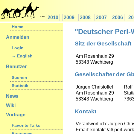
2010
2009
2008
2007
2006
20
Home
"Deutscher Perl
Anmelden
Sitz der Gesellschaft
Login
Am Rosenhain 29
→ English
53343 Wachtberg
Benutzer
Gesellschafter der G
Suchen
Statistik
Jürgen Christoffel
Rolf
Am Rosenhain 29
Stutt
News
53343 Wachtberg
7363
Wiki
Kontakt
Vorträge
Verantwortlich: Jürgen Chris
Favorite Talks
Email: kontakt /at/ perl-wo
Programm