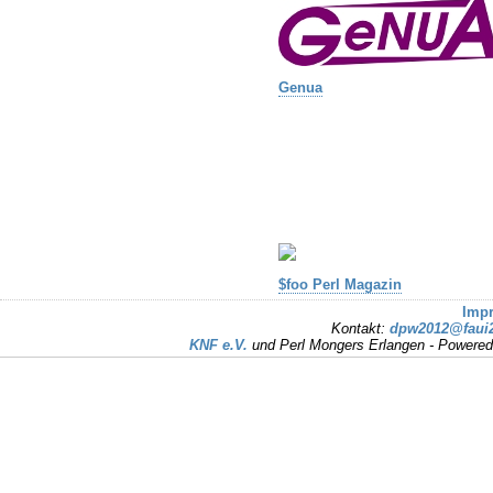
Genua
$foo Perl Magazin
Imp
Kontakt:
dpw2012@faui2
KNF e.V.
und Perl Mongers Erlangen - Powere