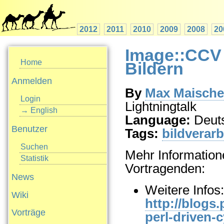
2012
2011
2010
2009
2008
20
Image::CCV 
Home
Bildern
Anmelden
By
Max Maischein
Login
Lightningtalk
→ English
Language:
Deut
Benutzer
Tags:
bildverar
Suchen
Mehr Informatione
Statistik
Vortragenden:
News
Weitere Infos:
Wiki
http://blogs
Vorträge
perl-driven-