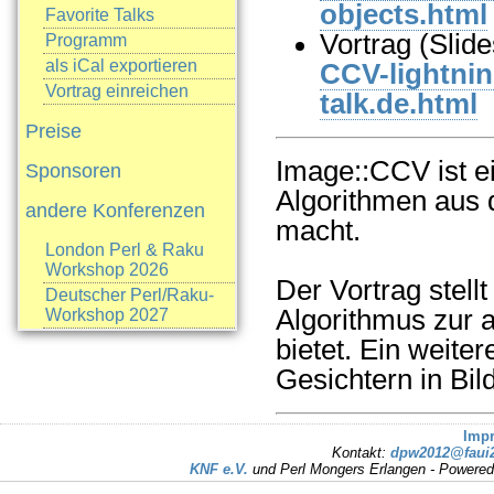
objects.html
Favorite Talks
Vortrag (Slid
Programm
als iCal exportieren
CCV-lightnin
Vortrag einreichen
talk.de.html
Preise
Image::CCV ist ei
Sponsoren
Algorithmen aus d
andere Konferenzen
macht.
London Perl & Raku
Workshop 2026
Der Vortrag stellt
Deutscher Perl/Raku-
Algorithmus zur 
Workshop 2027
bietet. Ein weite
Gesichtern in Bil
Imp
Kontakt:
dpw2012@faui2
KNF e.V.
und Perl Mongers Erlangen - Powere