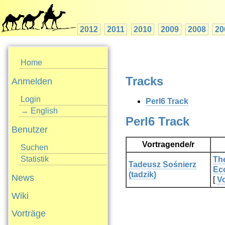
2012
2011
2010
2009
2008
20
Home
Tracks
Anmelden
Login
Perl6 Track
→ English
Perl6 Track
Benutzer
Vortragende/r
Suchen
Statistik
‎Th
Tadeusz Sośnierz
Ec
(‎tadzik‎)
News
[
Vo
Wiki
Vorträge