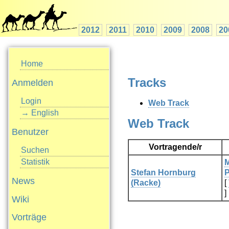
2012
2011
2010
2009
2008
20
Home
Tracks
Anmelden
Login
Web Track
→ English
Web Track
Benutzer
Vortragende/r
Suchen
Statistik
‎
Stefan Hornburg
P
News
(‎Racke‎)
[
]
Wiki
Vorträge