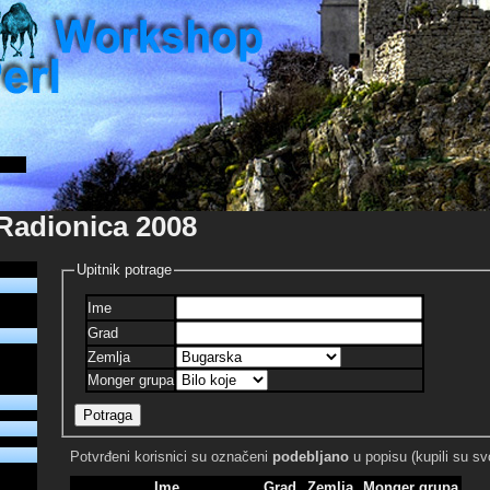
 Radionica 2008
Upitnik potrage
Ime
Grad
Zemlja
Monger grupa
Potvrđeni korisnici su označeni
podebljano
u popisu (kupili su svo
Ime
Grad
Zemlja
Monger grupa