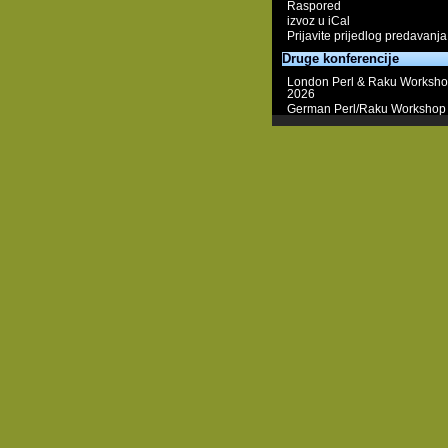
Raspored
izvoz u iCal
Prijavite prijedlog predavanja
Druge konferencije
London Perl & Raku Worksh
2026
German Perl/Raku Workshop