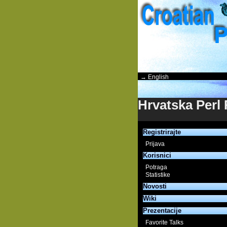
→ English
Hrvatska Perl
Registrirajte
Prijava
Korisnici
Potraga
Statistike
Novosti
Wiki
Prezentacije
Favorite Talks