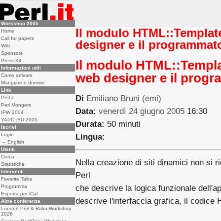
Workshop 2005
Il modulo HTML::Template
Home
Call for papers
designer e il programmat
Wiki
Sponsors
Press Kit
Il modulo HTML::Templat
Informazioni utili
web designer e il prog
Come arrivare
Mangiare e dormire
Link
Di
Emiliano Bruni (‎emi‎)
Perl.it
Perl Mongers
Data:
venerdì 24 giugno 2005
16:30
IPW 2004
YAPC::EU 2005
Durata:
50 minuti
Iscrivi
Login
Lingua:
→ English
Utenti
Cerca
Nella creazione di siti dinamici non si 
Statistiche
Interventi
Perl
Favorite Talks
Programma
che descrive la logica funzionale dell'a
Esporta per iCal
descrive l'interfaccia grafica, il codice
Altre conferenze
London Perl & Raku Workshop
2026