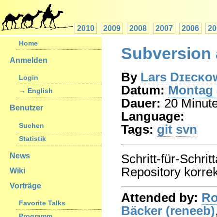
2010
2009
2008
2007
2006
20
Home
Subversion
Anmelden
By
Lars Dɪᴇᴄᴋᴏᴡ
Login
Datum:
Montag 
→ English
Dauer:
20 Minut
Benutzer
Language:
Suchen
Tags:
git
svn
Statistik
News
Schritt-für-Schri
Repository korre
Wiki
Vorträge
Attended by:
Ro
Favorite Talks
Bäcker (‎reneeb‎)
Programm