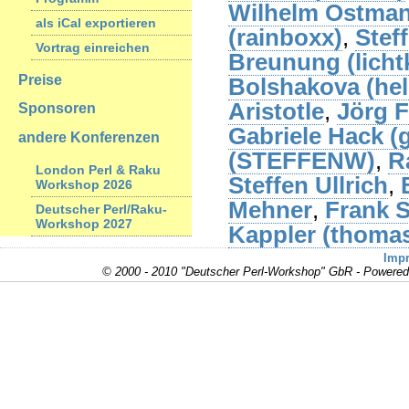
Wilhelm Ostmann
als iCal exportieren
(‎rainboxx‎)
,
Stef
Vortrag einreichen
Breunung (‎lichtk
Preise
Bolshakova (‎hel
Aristotle
,
Jörg F
Sponsoren
Gabriele Hack (‎
andere Konferenzen
(‎STEFFENW‎)
,
Ra
London Perl & Raku
Steffen Ullrich
,
Workshop 2026
Mehner
,
Frank S
Deutscher Perl/Raku-
Workshop 2027
Kappler (‎thomas
Imp
© 2000 - 2010 "Deutscher Perl-Workshop" GbR - Powere