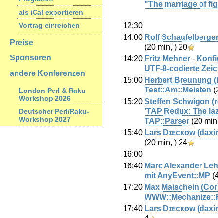
"The marriage of fi
als iCal exportieren
12:30
Vortrag einreichen
14:00
Rolf Schaufelberger 
Preise
(20 min, )
20
Sponsoren
14:20
Fritz Mehner
-
‎Konf
UTF-8-codierte Zeic
andere Konferenzen
15:00
Herbert Breunung (‎l
‎Test::Am::Meisten‎
(
London Perl & Raku
Workshop 2026
15:20
Steffen Schwigon (‎r
'TAP Redux: The laz
Deutscher Perl/Raku-
Workshop 2027
TAP::Parser‎
(20 min
15:40
Lars Dɪᴇᴄᴋᴏᴡ (‎daxim
(20 min, )
24
16:00
16:40
Marc Alexander Le
mit AnyEvent::MP‎
(4
17:20
Max Maischein (‎Cori
WWW::Mechanize::Fi
17:40
Lars Dɪᴇᴄᴋᴏᴡ (‎daxim