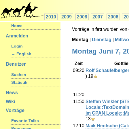
2010
2009
2008
2007
2006
20
Home
Vorträge in
fett
wurden von d
Anmelden
Montag
|
Dienstag
|
Mittw
Login
Montag Juni 7, 2
→ English
Zeit
Gottli
Benutzer
09:20
Rolf Schaufelberger 
Suchen
)
19
Statistik
News
11:20
11:50
Steffen Winkler (‎S
Wiki
Locale::TextDomain
Vorträge
im CPAN Locale::Ma
13
Favorite Talks
12:10
Maik Hentsche (‎Cald
Programm