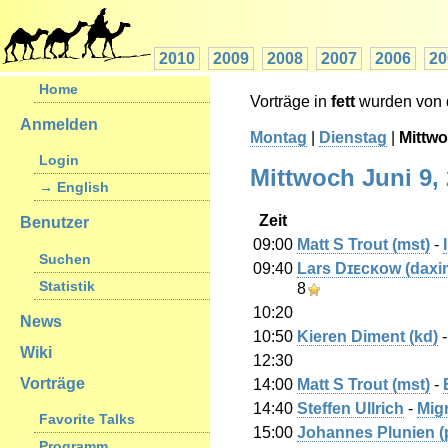
2010
2009
2008
2007
2006
20
Home
Vorträge in
fett
wurden von d
Anmelden
Montag
|
Dienstag
|
Mittw
Login
Mittwoch Juni 9,
→ English
Zeit
Benutzer
09:00
Matt S Trout (‎mst‎)
-
Suchen
09:40
Lars Dɪᴇᴄᴋᴏᴡ (‎daxim
Statistik
8
10:20
News
10:50
Kieren Diment (‎kd‎)
Wiki
12:30
Vorträge
14:00
Matt S Trout (‎mst‎)
-
14:40
Steffen Ullrich
-
‎Mig
Favorite Talks
15:00
Johannes Plunien (‎p
Programm