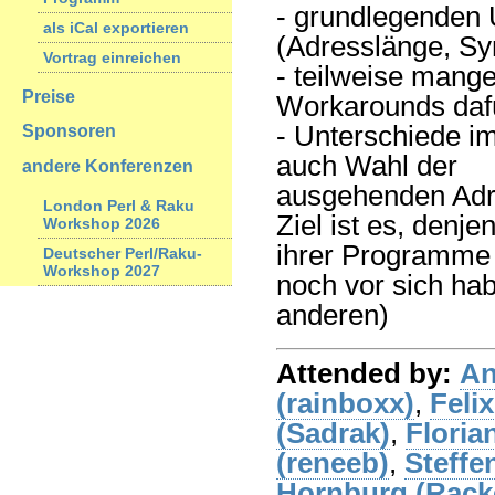
- grundlegenden 
als iCal exportieren
(Adresslänge, Syn
Vortrag einreichen
- teilweise mange
Preise
Workarounds daf
- Unterschiede i
Sponsoren
auch Wahl der
andere Konferenzen
ausgehenden Adr
London Perl & Raku
Ziel ist es, denj
Workshop 2026
ihrer Programme
Deutscher Perl/Raku-
Workshop 2027
noch vor sich ha
anderen)
Attended by:
An
(‎rainboxx‎)
,
Feli
(‎Sadrak‎)
,
Florian
(‎reneeb‎)
,
Steffe
Hornburg (‎Racke