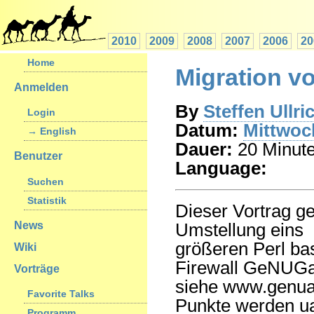
2010
2009
2008
2007
2006
20
Home
Migration v
Anmelden
By
Steffen Ullri
Login
Datum:
Mittwoch
→ English
Dauer:
20 Minut
Benutzer
Language:
Suchen
Statistik
Dieser Vortrag ge
News
Umstellung eins
größeren Perl bas
Wiki
Firewall GeNUGa
Vorträge
siehe www.genua.
Favorite Talks
Punkte werden ua
Programm