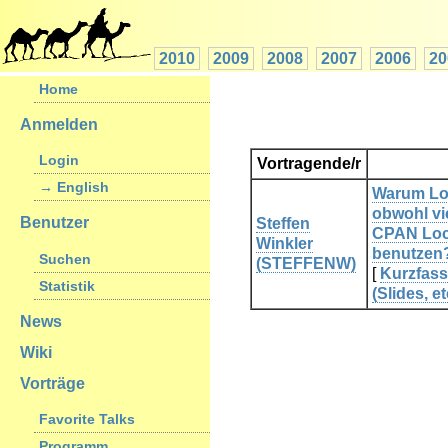
2010
2009
2008
2007
2006
20
Home
Anmelden
Login
Vortragende/r
→ English
‎Warum Lo
obwohl vi
Benutzer
Steffen
CPAN Loc
Winkler
benutzen?
Suchen
(‎STEFFENW‎)
[
Kurzfas
Statistik
(Slides, et
News
Wiki
Vorträge
Favorite Talks
Programm