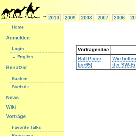
2010
2009
2008
2007
2006
20
Home
Anmelden
Login
Vortragende/r
→ English
Ralf Peine
‎Wie helfe
(‎jpr65‎)
der SW-En
Benutzer
Suchen
Statistik
News
Wiki
Vorträge
Favorite Talks
Programm