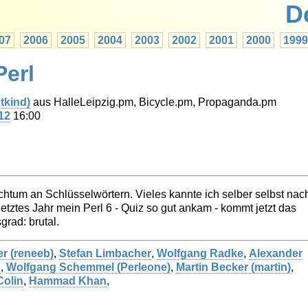
D
07
2006
2005
2004
2003
2002
2001
2000
1999
Perl
tkind‎)
aus HalleLeipzig.pm, Bicycle.pm, Propaganda.pm
12
16:00
htum an Schlüsselwörtern. Vieles kannte ich selber selbst nac
etztes Jahr mein Perl 6 - Quiz so gut ankam - kommt jetzt das
grad: brutal.
 (‎reneeb‎)
,
Stefan Limbacher
,
Wolfgang Radke
,
Alexander
d
,
Wolfgang Schemmel (‎Perleone‎)
,
Martin Becker (‎martin‎)
,
Colin
,
Hammad Khan
,