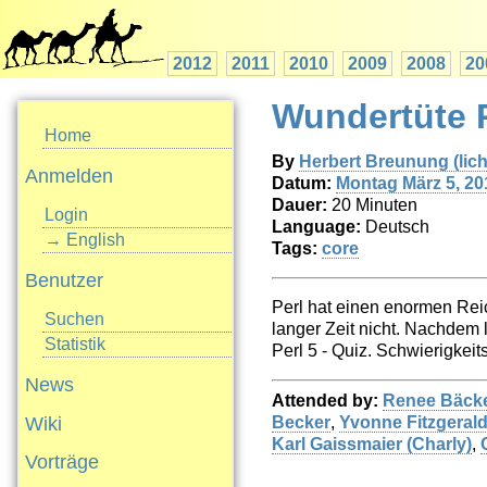
2012
2011
2010
2009
2008
20
Wundertüte 
Home
By
Herbert Breunung (‎lich
Anmelden
Datum:
Montag März 5, 20
Dauer:
20 Minuten
Login
Language:
Deutsch
→ English
Tags:
core
Benutzer
Perl hat einen enormen Reic
Suchen
langer Zeit nicht. Nachdem l
Statistik
Perl 5 - Quiz. Schwierigkeits
News
Attended by:
Renee Bäcker
Wiki
Becker
,
Yvonne Fitzgeral
Karl Gaissmaier (‎Charly‎)
,
Vorträge