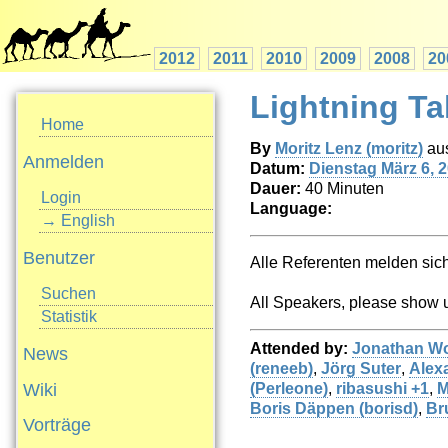
2012
2011
2010
2009
2008
20
Lightning Tal
Home
By
Moritz Lenz (‎moritz‎)
au
Anmelden
Datum:
Dienstag März 6, 
Dauer:
40 Minuten
Login
Language:
→ English
Benutzer
Alle Referenten melden sich
Suchen
All Speakers, please show u
Statistik
Attended by:
Jonathan Wor
News
(‎reneeb‎)
,
Jörg Suter
,
Alex
Wiki
(‎Perleone‎)
,
ribasushi +1
,
M
Boris Däppen (‎borisd‎)
,
Br
Vorträge