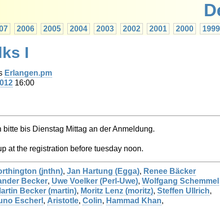
D
07
2006
2005
2004
2003
2002
2001
2000
1999
ks I
s
Erlangen.pm
2012
16:00
 bitte bis Dienstag Mittag an der Anmeldung.
p at the registration before tuesday noon.
thington (‎jnthn‎)
,
Jan Hartung (‎Egga‎)
,
Renee Bäcker
ander Becker
,
Uwe Voelker (‎Perl-Uwe‎)
,
Wolfgang Schemmel
artin Becker (‎martin‎)
,
Moritz Lenz (‎moritz‎)
,
Steffen Ullrich
,
uno Escherl
,
Aristotle
,
Colin
,
Hammad Khan
,