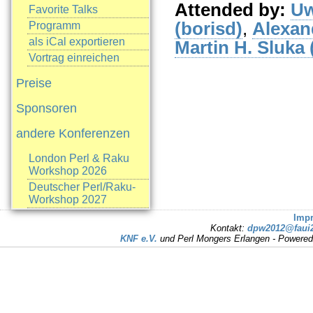
Attended by:
Uw
Favorite Talks
(‎borisd‎)
,
Alexan
Programm
als iCal exportieren
Martin H. Sluka (‎
Vortrag einreichen
Preise
Sponsoren
andere Konferenzen
London Perl & Raku
Workshop 2026
Deutscher Perl/Raku-
Workshop 2027
Imp
Kontakt:
dpw2012@faui2
KNF e.V.
und Perl Mongers Erlangen - Powere