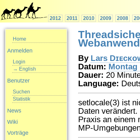
2012
2011
2010
2009
2008
20
Threadsicher
Home
Webanwend
Anmelden
By
Lars Dɪᴇᴄᴋᴏᴡ
Login
Datum:
Montag 
→ English
Dauer:
20 Minut
Benutzer
Language:
Deut
Suchen
Statistik
setlocale(3) ist n
Daten verändert. 
News
Praxis an einem 
Wiki
MP-Umgebungen 
Vorträge