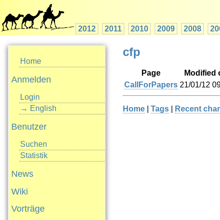
2012
2011
2010
2009
2008
20
cfp
Home
Page
Modified 
Anmelden
CallForPapers
21/01/12 0
Login
→ English
Home
|
Tags
|
Recent cha
Benutzer
Suchen
Statistik
News
Wiki
Vorträge