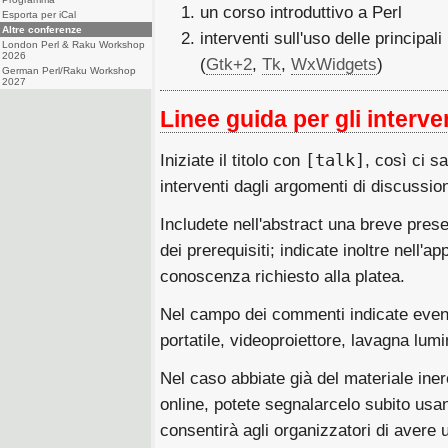
un corso introduttivo a Perl
Esporta per iCal
Altre conferenze
interventi sull'uso delle principali
London Perl & Raku Workshop
2026
(
Gtk+2
,
Tk
,
WxWidgets
)
German Perl/Raku Workshop
2027
Linee guida per gli interve
Iniziate il titolo con
[talk]
, così ci sa
interventi dagli argomenti di discussio
Includete nell'abstract una breve prese
dei prerequisiti; indicate inoltre nell'ap
conoscenza richiesto alla platea.
Nel campo dei commenti indicate event
portatile, videoproiettore, lavagna lum
Nel caso abbiate già del materiale inere
online, potete segnalarcelo subito usa
consentirà agli organizzatori di avere 