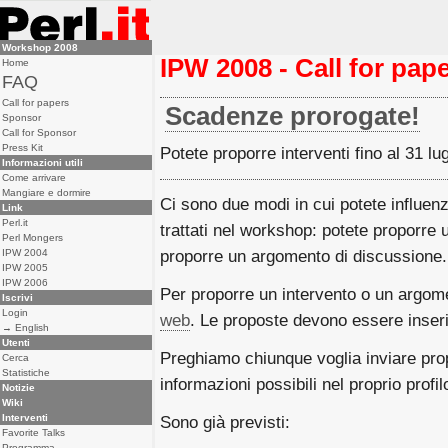
Workshop 2008
IPW 2008 - Call for pap
Home
FAQ
Call for papers
Scadenze prorogate!
Sponsor
Call for Sponsor
Press Kit
Potete proporre interventi fino al 31 lugl
Informazioni utili
Come arrivare
Mangiare e dormire
Ci sono due modi in cui potete influen
Link
Perl.it
trattati nel workshop: potete proporre 
Perl Mongers
IPW 2004
proporre un argomento di discussione.
IPW 2005
IPW 2006
Per proporre un intervento o un argom
Iscrivi
Login
web
. Le proposte devono essere inseri
→ English
Utenti
Preghiamo chiunque voglia inviare prop
Cerca
Statistiche
informazioni possibili nel proprio profilo
Notizie
Wiki
Interventi
Sono già previsti:
Favorite Talks
Programma