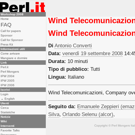
Workshop 2008
Wind Telecomunicazion
Home
FAQ
Wind Telecomunicazion
Call for papers
Sponsor
Call for Sponsor
Press Kit
Di
Antonio Converti
Informazioni utili
Data:
venerdì 19 settembre 2008
14:4
Come arrivare
Mangiare e dormire
Durata:
10 minuti
Link
Perl.it
Tipo di pubblico:
Tutti
Perl Mongers
Lingua:
Italiano
IPW 2004
IPW 2005
IPW 2006
Iscrivi
Wind Telecomunicazioni, Company ov
Login
→ English
Utenti
Seguito da:
Emanuele Zeppieri (‎emaze
Cerca
Statistiche
Silva
,
Orlando Selenu (‎alcor‎)
,
Notizie
Wiki
Copyright © Perl Mongers Italia. 
Interventi
Favorite Talks
Programma