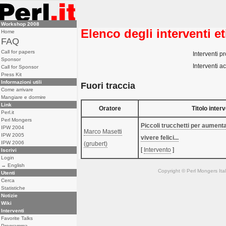
Workshop 2008
Elenco degli interventi et
Home
FAQ
Call for papers
Interventi pr
Sponsor
Interventi ac
Call for Sponsor
Press Kit
Informazioni utili
Fuori traccia
Come arrivare
Mangiare e dormire
Link
Oratore
Titolo inter
Perl.it
Perl Mongers
‎Piccoli trucchetti per aumenta
IPW 2004
Marco Masetti
IPW 2005
vivere felici...‎
IPW 2006
(‎grubert‎)
[
Intervento
]
Iscrivi
Login
→ English
Copyright © Perl Mongers Italia. 
Utenti
Cerca
Statistiche
Notizie
Wiki
Interventi
Favorite Talks
Programma