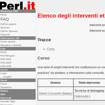
Workshop 2008
Elenco degli interventi e
Home
FAQ
Call for papers
Interventi pr
Sponsor
Interventi ac
Call for Sponsor
Press Kit
Informazioni utili
Tracce
Come arrivare
Mangiare e dormire
Link
Corso
Perl.it
Perl Mongers
Corso
IPW 2004
IPW 2005
IPW 2006
Una serie di lunghi interventi che costituiscono un com
Iscrivi
practices" da adottare, e informazioni sulla comunità.
Login
→ English
Utenti
Oratore
Titolo intervento
Cerca
Statistiche
‎Tecniche di debugging‎
Notizie
Gianni Ceccarelli (‎dakkar‎)
Wiki
[
Intervento
]
Interventi
Favorite Talks
Programma