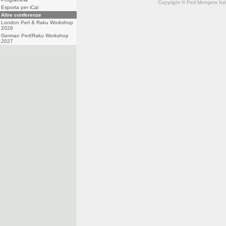
Copyright © Perl Mongers Italia. 
Esporta per iCal
Altre conferenze
London Perl & Raku Workshop
2026
German Perl/Raku Workshop
2027