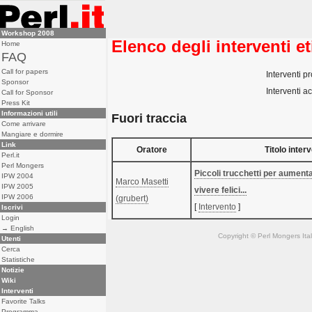
Workshop 2008
Elenco degli interventi e
Home
FAQ
Call for papers
Interventi pr
Sponsor
Interventi ac
Call for Sponsor
Press Kit
Informazioni utili
Fuori traccia
Come arrivare
Mangiare e dormire
Link
Oratore
Titolo inter
Perl.it
Perl Mongers
‎Piccoli trucchetti per aumenta
IPW 2004
Marco Masetti
IPW 2005
vivere felici...‎
IPW 2006
(‎grubert‎)
[
Intervento
]
Iscrivi
Login
→ English
Copyright © Perl Mongers Italia. 
Utenti
Cerca
Statistiche
Notizie
Wiki
Interventi
Favorite Talks
Programma