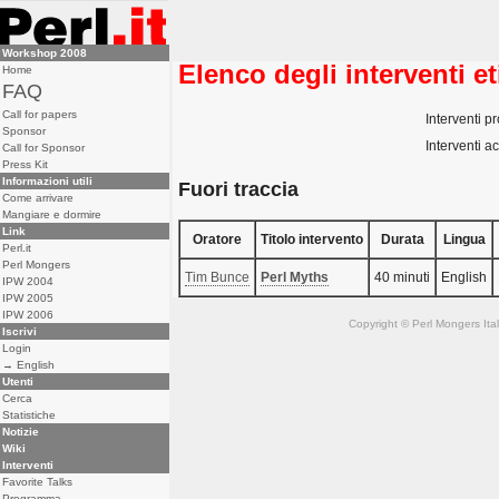
Workshop 2008
Elenco degli interventi et
Home
FAQ
Call for papers
Interventi pr
Sponsor
Interventi ac
Call for Sponsor
Press Kit
Informazioni utili
Fuori traccia
Come arrivare
Mangiare e dormire
Link
Oratore
Titolo intervento
Durata
Lingua
Perl.it
Perl Mongers
Tim Bunce
‎Perl Myths‎
40 minuti
English
IPW 2004
IPW 2005
IPW 2006
Copyright © Perl Mongers Italia. 
Iscrivi
Login
→ English
Utenti
Cerca
Statistiche
Notizie
Wiki
Interventi
Favorite Talks
Programma