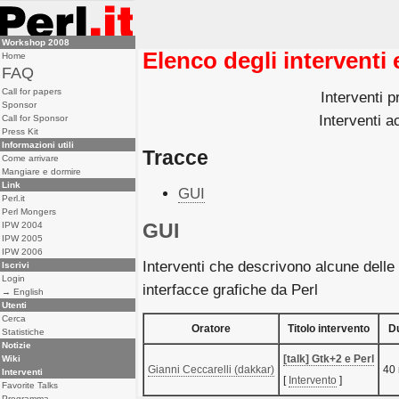
Workshop 2008
Elenco degli interventi 
Home
FAQ
Call for papers
Interventi p
Sponsor
Interventi ac
Call for Sponsor
Press Kit
Informazioni utili
Tracce
Come arrivare
Mangiare e dormire
Link
GUI
Perl.it
Perl Mongers
GUI
IPW 2004
IPW 2005
IPW 2006
Interventi che descrivono alcune delle p
Iscrivi
Login
interfacce grafiche da Perl
→ English
Utenti
Cerca
Oratore
Titolo intervento
D
Statistiche
Notizie
‎[talk] Gtk+2 e Perl‎
Wiki
Gianni Ceccarelli (‎dakkar‎)
40 
Interventi
[
Intervento
]
Favorite Talks
Programma