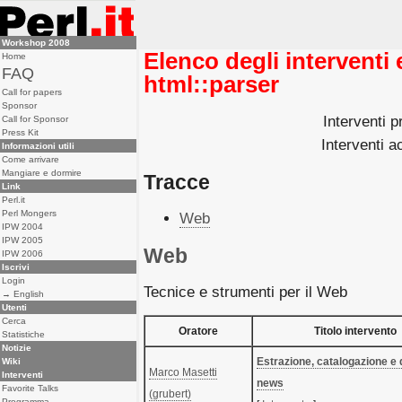
Workshop 2008
Elenco degli interventi e
Home
FAQ
html::parser
Call for papers
Sponsor
Interventi p
Call for Sponsor
Press Kit
Interventi ac
Informazioni utili
Come arrivare
Mangiare e dormire
Tracce
Link
Perl.it
Perl Mongers
Web
IPW 2004
IPW 2005
Web
IPW 2006
Iscrivi
Login
Tecnice e strumenti per il Web
→ English
Utenti
Cerca
Oratore
Titolo intervento
Statistiche
Notizie
‎Estrazione, catalogazione e 
Wiki
Marco Masetti
Interventi
news‎
Favorite Talks
(‎grubert‎)
Programma