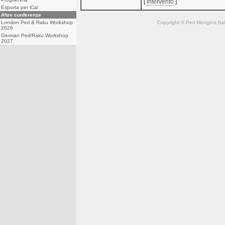
[
Intervento
]
Esporta per iCal
Altre conferenze
Copyright © Perl Mongers Italia. 
London Perl & Raku Workshop
2026
German Perl/Raku Workshop
2027