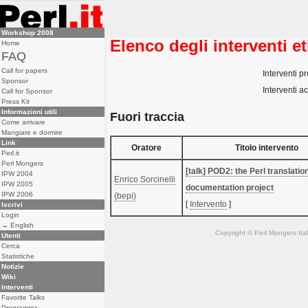
Workshop 2008
Elenco degli interventi et
Home
FAQ
Call for papers
Interventi pr
Sponsor
Interventi ac
Call for Sponsor
Press Kit
Informazioni utili
Fuori traccia
Come arrivare
Mangiare e dormire
Link
Oratore
Titolo intervento
Perl.it
Perl Mongers
‎[talk] POD2: the Perl translatio
IPW 2004
Enrico Sorcinelli
IPW 2005
documentation project‎
IPW 2006
(‎bepi‎)
[
Intervento
]
Iscrivi
Login
→ English
Copyright © Perl Mongers Italia. 
Utenti
Cerca
Statistiche
Notizie
Wiki
Interventi
Favorite Talks
Programma