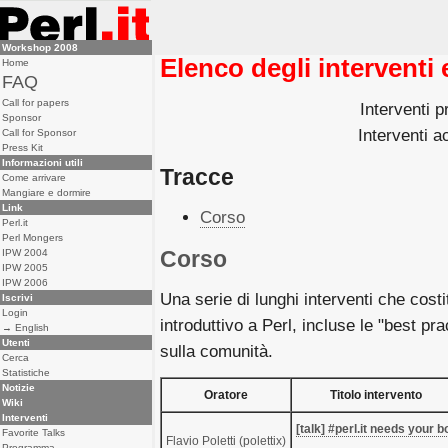
Workshop 2008
Elenco degli interventi 
Home
FAQ
Call for papers
Interventi p
Sponsor
Interventi ac
Call for Sponsor
Press Kit
Informazioni utili
Tracce
Come arrivare
Mangiare e dormire
Link
Corso
Perl.it
Perl Mongers
Corso
IPW 2004
IPW 2005
IPW 2006
Una serie di lunghi interventi che cos
Iscrivi
Login
introduttivo a Perl, incluse le "best pr
→ English
Utenti
sulla comunità.
Cerca
Statistiche
Notizie
Oratore
Titolo intervento
Wiki
Interventi
‎[talk] #perl.it needs your bo
Favorite Talks
Flavio Poletti (‎polettix‎)
Programma