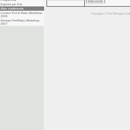
[
Intervento
]
Esporta per iCal
Altre conferenze
London Perl & Raku Workshop
Copyright © Perl Mongers Italia. 
2026
German Perl/Raku Workshop
2027