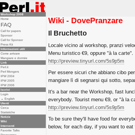
Workshop 2008
Wiki - DovePranzare
Home
FAQ
Call for papers
Il Bruchetto
Sponsor
Call for Sponsor
Locale vicino al workshop, pranzi veloc
Press Kit
Informazioni utili
Menu turistico €9, oppure "à la carte". 
Come arrivare
Mangiare e dormire
http://preview.tinyurl.com/5s9p5m
Link
Perl.it
Per essere sicuri che abbiano cibo per 
Perl Mongers
IPW 2004
mangiare lì di segnarsi qui sotto, sep
IPW 2005
IPW 2006
Iscrivi
It's a bar near the Workshop, fast lun
Login
everybody. Tourist menu €9, or "à la ca
→ English
Utenti
http://preview.tinyurl.com/5s9p5m
Cerca
Statistiche
Notizie
To be sure they'll have food for every
Wiki
below, for each day, if you want to eat 
Interventi
Favorite Talks
Programma