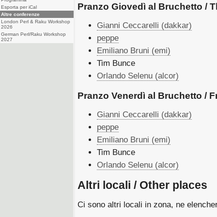
Pranzo Giovedì al Bruchetto /
Esporta per iCal
Altre conferenze
London Perl & Raku Workshop
Gianni Ceccarelli (‎dakkar‎)
2026
German Perl/Raku Workshop
peppe
2027
Emiliano Bruni (‎emi‎)
Tim Bunce
Orlando Selenu (‎alcor‎)
Pranzo Venerdì al Bruchetto / 
Gianni Ceccarelli (‎dakkar‎)
peppe
Emiliano Bruni (‎emi‎)
Tim Bunce
Orlando Selenu (‎alcor‎)
Altri locali / Other places
Ci sono altri locali in zona, ne elench