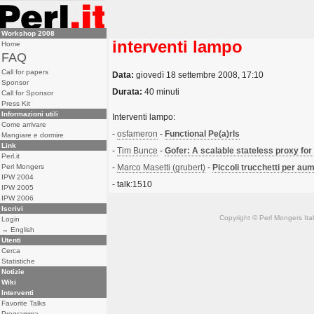
Workshop 2008
interventi lampo
Home
FAQ
Call for papers
Data:
giovedì 18 settembre 2008, 17:10
Sponsor
Durata:
40 minuti
Call for Sponsor
Press Kit
Informazioni utili
Interventi lampo:
Come arrivare
-
osfameron
-
‎Functional Pe(a)rls‎
Mangiare e dormire
Link
-
Tim Bunce
-
‎Gofer: A scalable stateless proxy for 
Perl.it
Perl Mongers
-
Marco Masetti (‎grubert‎)
-
‎Piccoli trucchetti per aume
IPW 2004
- talk:1510
IPW 2005
IPW 2006
Iscrivi
Copyright © Perl Mongers Italia. 
Login
→ English
Utenti
Cerca
Statistiche
Notizie
Wiki
Interventi
Favorite Talks
Programma