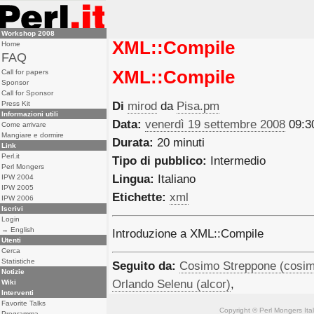
Workshop 2008
XML::Compile
Home
FAQ
XML::Compile
Call for papers
Sponsor
Call for Sponsor
Press Kit
Di
mirod
da
Pisa.pm
Informazioni utili
Data:
venerdì 19 settembre 2008
09:3
Come arrivare
Mangiare e dormire
Durata:
20 minuti
Link
Perl.it
Tipo di pubblico:
Intermedio
Perl Mongers
Lingua:
Italiano
IPW 2004
IPW 2005
Etichette:
xml
IPW 2006
Iscrivi
Login
→ English
Introduzione a XML::Compile
Utenti
Cerca
Statistiche
Seguito da:
Cosimo Streppone (‎cosim
Notizie
Orlando Selenu (‎alcor‎)
,
Wiki
Interventi
Favorite Talks
Copyright © Perl Mongers Italia. 
Programma