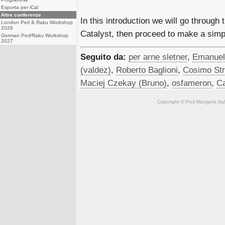
Esporta per iCal
Altre conferenze
In this introduction we will go through
London Perl & Raku Workshop
2026
Catalyst, then proceed to make a simpl
German Perl/Raku Workshop
2027
Seguito da:
per arne sletner
,
Emanuele
(‎valdez‎)
,
Roberto Baglioni
,
Cosimo Str
Maciej Czekay (‎Bruno‎)
,
osfameron
,
Ca
Copyright © Perl Mongers Italia. 