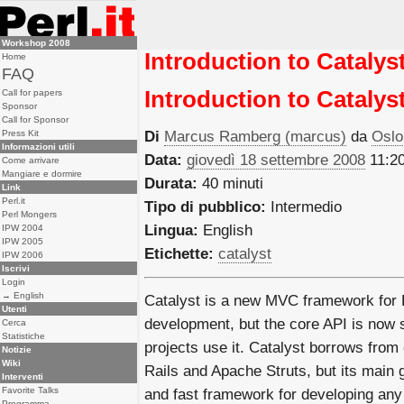
Workshop 2008
Introduction to Catalys
Home
FAQ
Introduction to Catalys
Call for papers
Sponsor
Call for Sponsor
Press Kit
Di
Marcus Ramberg (‎marcus‎)
da
Oslo
Informazioni utili
Data:
giovedì 18 settembre 2008
11:2
Come arrivare
Mangiare e dormire
Durata:
40 minuti
Link
Perl.it
Tipo di pubblico:
Intermedio
Perl Mongers
Lingua:
English
IPW 2004
IPW 2005
Etichette:
catalyst
IPW 2006
Iscrivi
Login
→ English
Catalyst is a new MVC framework for P
Utenti
development, but the core API is now 
Cerca
Statistiche
projects use it. Catalyst borrows fro
Notizie
Wiki
Rails and Apache Struts, but its main go
Interventi
Favorite Talks
and fast framework for developing any 
Programma