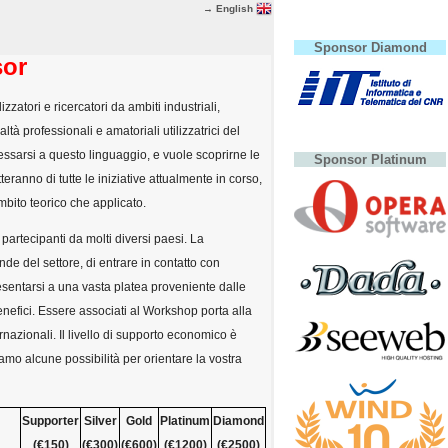
→ English
Sponsor Diamond
sor
zzatori e ricercatori da ambiti industriali,
ltà professionali e amatoriali utilizzatrici del
ssarsi a questo linguaggio, e vuole scoprirne le
Sponsor Platinum
tteranno di tutte le iniziative attualmente in corso,
ambito teorico che applicato.
 partecipanti da molti diversi paesi. La
de del settore, di entrare in contatto con
resentarsi a una vasta platea proveniente dalle
benefici. Essere associati al Workshop porta alla
rnazionali. Il livello di supporto economico è
iamo alcune possibilità per orientare la vostra
Supporter
Silver
Gold
Platinum
Diamond
(€150)
(€300)
(€600)
(€1200)
(€2500)