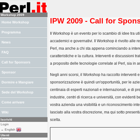
Workshop 2009
IPW 2009 - Call for Spon
Home Workshop
Programma
Il Workshop è un evento per lo scambio di idee tra utili
accademici e governativi. Il Workshop è rivolto alle rea
News
Perl, ma anche a chi sta appena cominciando a intere
FAQ
caratteristiche e la cultura. Interventi e discussioni tra
Call for Sponsors
a proposito delle tecnologie correlate al Perl, sia in 
Sponsor
Negli anni scorsi, il Workshop ha raccolto interventi e
sponsorizzazione è quindi un'opportunità, per le azien
Dormire e Mangiare
centinaia di esperti nazionali e internazionali, e di p
Sede del Workshop
industrie, centri di ricerca e università, con evidenti 
Come arrivare
vostra azienda una visibilità e un riconoscimento inte
lasciato alla vostra discrezione, ma qui sotto present
Wiki
scelta.
Iscriviti
Login
→ English
Utenti
Cerca