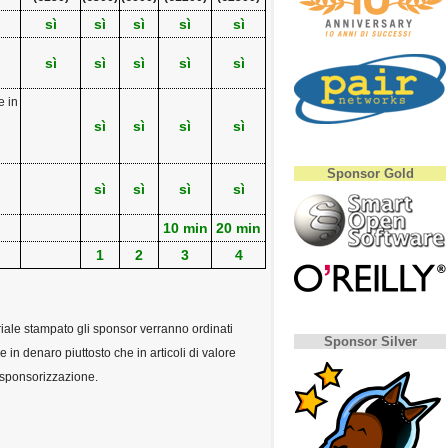
sì
sì
sì
sì
sì
sì
sì
sì
sì
sì
e in
sì
sì
sì
sì
Sponsor Gold
sì
sì
sì
sì
10 min
20 min
1
2
3
4
iale stampato gli sponsor verranno ordinati
Sponsor Silver
 in denaro piuttosto che in articoli di valore
a sponsorizzazione.