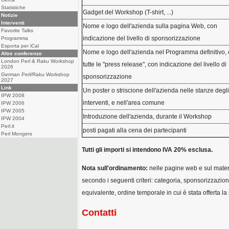
Statistiche
Gadget del Workshop (T-shirt, ...)
Notizie
Interventi
Nome e logo dell'azienda sulla pagina Web, con
Favorite Talks
indicazione del livello di sponsorizzazione
Programma
Esporta per iCal
Nome e logo dell'azienda nel Programma definitivo, 
Altre conferenze
London Perl & Raku Workshop
tutte le "press release", con indicazione del livello di
2026
German Perl/Raku Workshop
sponsorizzazione
2027
Link
Un poster o striscione dell'azienda nelle stanze degli
IPW 2008
interventi, e nell'area comune
IPW 2006
IPW 2005
Introduzione dell'azienda, durante il Workshop
IPW 2004
Perl.it
posti pagati alla cena dei partecipanti
Perl Mongers
Tutti gli importi si intendono IVA 20% esclusa.
Nota sull'ordinamento:
nelle pagine web e sul mater
secondo i seguenti criteri: categoria, sponsorizzazione
equivalente, ordine temporale in cui è stata offerta l
Contatti