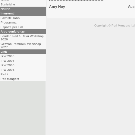
Statistiche
Amy Hoy
Aust
Notizie
Interventi
Favorite Talks
Programma
Copyright © Perl Mongers Italia. 
Esporta per iCal
Altre conferenze
London Perl & Raku Workshop
2026
German Perl/Raku Workshop
2027
Link
IPW 2008
IPW 2006
IPW 2005
IPW 2004
Perl.it
Perl Mongers