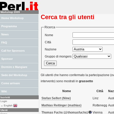
Workshop 2009
Cerca tra gli utenti
Home Workshop
Programma
Ricerca
News
Nome
Città
FAQ
Nazione
Call for Sponsors
Gruppo di mongers
Sponsor
Dormire e Mangiare
Gli utenti che hanno confermato la partecipazione (ov
Sede del Workshop
intervento) sono mostrati in
grassetto
Come arrivare
Nome
Città
Naz
Wiki
Iscriviti
Stefan Seifert (‎Nine‎)
Linz
Aust
Login
Mathias Reitinger (‎mathias‎)
Rottenegg
Aust
→ English
Utenti
Thomas Fuchs (‎@thomasfuchs‎)
Vienna
Aust
Cerca