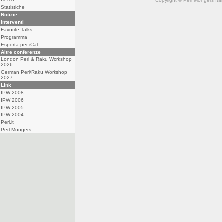
Copyright © Perl Mongers Italia. 
Statistiche
Notizie
Interventi
Favorite Talks
Programma
Esporta per iCal
Altre conferenze
London Perl & Raku Workshop
2026
German Perl/Raku Workshop
2027
Link
IPW 2008
IPW 2006
IPW 2005
IPW 2004
Perl.it
Perl Mongers