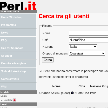
Workshop 2009
Cerca tra gli utenti
Home Workshop
Programma
Ricerca
News
Nome
Città
FAQ
Nazione
Call for Sponsors
Gruppo di mongers
Sponsor
Dormire e Mangiare
Gli utenti che hanno confermato la partecipazione (ov
Sede del Workshop
intervento) sono mostrati in
grassetto
Come arrivare
Nome
Città
Nazione
Gru
Wiki
Iscriviti
Orlando Selenu (‎alcor‎)
Nuoro/Pisa
Italia
Login
→ English
Utenti
Cerca