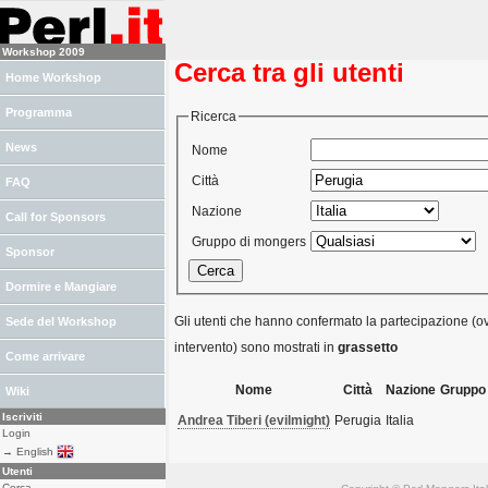
Workshop 2009
Cerca tra gli utenti
Home Workshop
Programma
Ricerca
News
Nome
Città
FAQ
Nazione
Call for Sponsors
Gruppo di mongers
Sponsor
Dormire e Mangiare
Gli utenti che hanno confermato la partecipazione (ov
Sede del Workshop
intervento) sono mostrati in
grassetto
Come arrivare
Nome
Città
Nazione
Gruppo
Wiki
Iscriviti
Andrea Tiberi (‎evilmight‎)
Perugia
Italia
Login
→ English
Utenti
Cerca