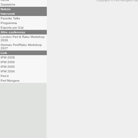
Copyright © Perl Mongers Italia. 
Statistiche
Notizie
Interventi
Favorite Talks
Programma
Esporta per iCal
Altre conferenze
London Perl & Raku Workshop
2026
German Perl/Raku Workshop
2027
Link
IPW 2008
IPW 2006
IPW 2005
IPW 2004
Perl.it
Perl Mongers