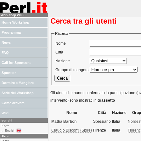
Workshop 2009
Cerca tra gli utenti
Home Workshop
Programma
Ricerca
News
Nome
Città
FAQ
Nazione
Call for Sponsors
Gruppo di mongers
Sponsor
Dormire e Mangiare
Gli utenti che hanno confermato la partecipazione (ov
Sede del Workshop
intervento) sono mostrati in
grassetto
Come arrivare
Nome
Città
Nazione
Grup
Wiki
Iscriviti
Mattia Barbon
Spresiano
Italia
Nordest
Login
Claudio Bisconti (‎Spire‎)
Firenze
Italia
Floren
→ English
Utenti
Cerca