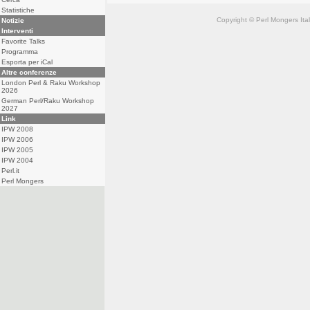
Statistiche
Copyright © Perl Mongers Italia. 
Notizie
Interventi
Favorite Talks
Programma
Esporta per iCal
Altre conferenze
London Perl & Raku Workshop
2026
German Perl/Raku Workshop
2027
Link
IPW 2008
IPW 2006
IPW 2005
IPW 2004
Perl.it
Perl Mongers