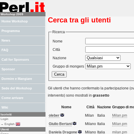
Workshop 2009
Cerca tra gli utenti
Home Workshop
Programma
Ricerca
News
Nome
Città
FAQ
Nazione
Call for Sponsors
Gruppo di mongers
Sponsor
Dormire e Mangiare
Gli utenti che hanno confermato la partecipazione (ov
Sede del Workshop
intervento) sono mostrati in
grassetto
Come arrivare
Nome
Città
Nazione
Gruppo di m
Wiki
Iscriviti
oleber
Milan
Italia
Milan.pm
Login
Giulio Bertani
Milano
Italia
Milan.pm
→ English
Utenti
Daniela Dragone
Milano
Italia
milan.pm
Cerca