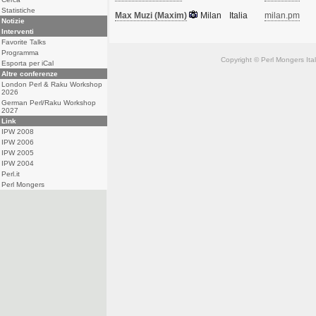
Statistiche
Max Muzi (‎Maxim‎)
Milan
Italia
milan.pm
Notizie
Interventi
Favorite Talks
Programma
Copyright © Perl Mongers Italia. 
Esporta per iCal
Altre conferenze
London Perl & Raku Workshop
2026
German Perl/Raku Workshop
2027
Link
IPW 2008
IPW 2006
IPW 2005
IPW 2004
Perl.it
Perl Mongers