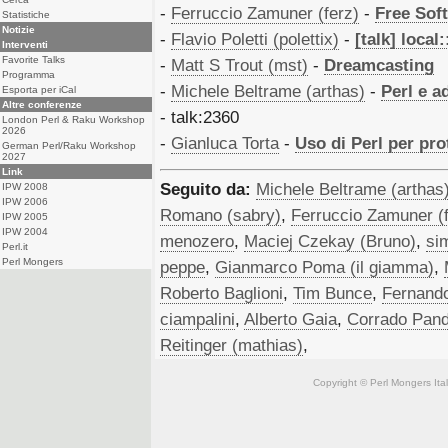
-
Ferruccio Zamuner (‎ferz‎)
-
‎Free Sof
Statistiche
Notizie
-
Flavio Poletti (‎polettix‎)
-
‎[talk] local::
Interventi
Favorite Talks
-
Matt S Trout (‎mst‎)
-
‎Dreamcasting‎
Programma
-
Michele Beltrame (‎arthas‎)
-
‎Perl e 
Esporta per iCal
Altre conferenze
- talk:2360
London Perl & Raku Workshop
2026
-
Gianluca Torta
-
‎Uso di Perl per prot
German Perl/Raku Workshop
2027
Link
Seguito da:
Michele Beltrame (‎arthas‎
IPW 2008
IPW 2006
Romano (‎sabry‎)
,
Ferruccio Zamuner (‎f
IPW 2005
IPW 2004
menozero
,
Maciej Czekay (‎Bruno‎)
,
si
Perl.it
Perl Mongers
peppe
,
Gianmarco Poma (‎il giamma‎)
,
Roberto Baglioni
,
Tim Bunce
,
Fernando 
ciampalini
,
Alberto Gaia
,
Corrado Pand
Reitinger (‎mathias‎)
,
Copyright © Perl Mongers Italia. 