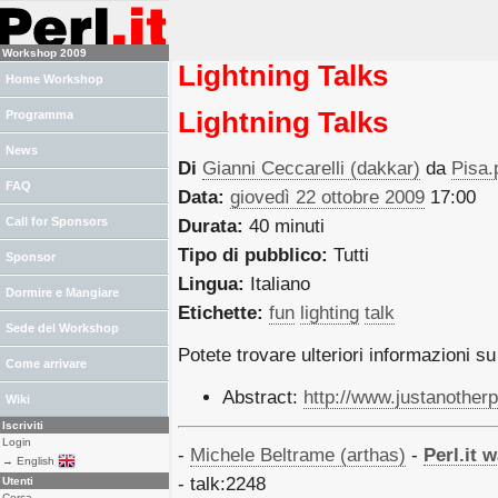
Workshop 2009
Lightning Talks
Home Workshop
Lightning Talks
Programma
News
Di
Gianni Ceccarelli (‎dakkar‎)
da
Pisa.
FAQ
Data:
giovedì 22 ottobre 2009
17:00
Call for Sponsors
Durata:
40 minuti
Tipo di pubblico:
Tutti
Sponsor
Lingua:
Italiano
Dormire e Mangiare
Etichette:
fun
lighting
talk
Sede del Workshop
Potete trovare ulteriori informazioni su
Come arrivare
Abstract:
http://www.justanotherp
Wiki
Iscriviti
Login
-
Michele Beltrame (‎arthas‎)
-
‎Perl.it 
→ English
- talk:2248
Utenti
Cerca