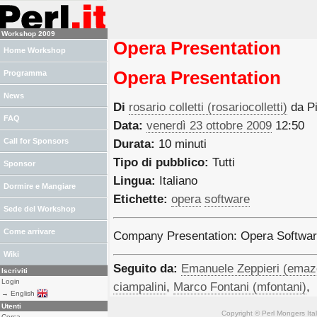
Workshop 2009
Opera Presentation
Home Workshop
Opera Presentation
Programma
News
Di
rosario colletti (‎rosariocolletti‎)
da P
FAQ
Data:
venerdì 23 ottobre 2009
12:50
Call for Sponsors
Durata:
10 minuti
Tipo di pubblico:
Tutti
Sponsor
Lingua:
Italiano
Dormire e Mangiare
Etichette:
opera
software
Sede del Workshop
Come arrivare
Company Presentation: Opera Softwa
Wiki
Seguito da:
Emanuele Zeppieri (‎emaze
Iscriviti
Login
ciampalini
,
Marco Fontani (‎mfontani‎)
,
→ English
Utenti
Copyright © Perl Mongers Italia. 
Cerca