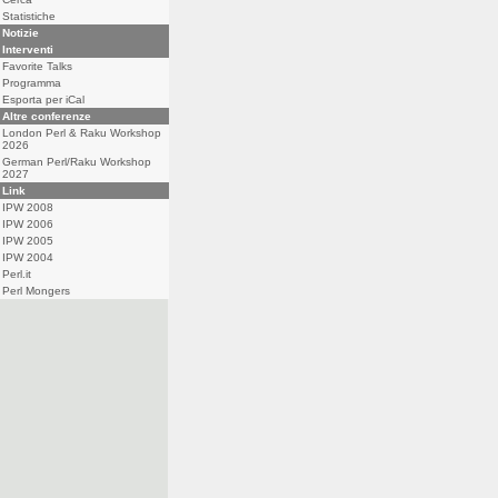
Statistiche
Notizie
Interventi
Favorite Talks
Programma
Esporta per iCal
Altre conferenze
London Perl & Raku Workshop
2026
German Perl/Raku Workshop
2027
Link
IPW 2008
IPW 2006
IPW 2005
IPW 2004
Perl.it
Perl Mongers