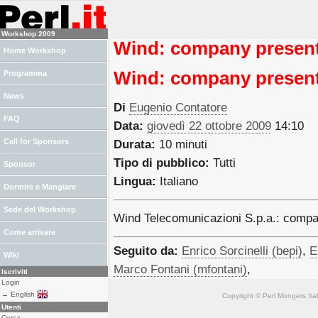
Workshop 2009
Wind: company present
Home Workshop
Wind: company present
Programma
News
Di
Eugenio Contatore
FAQ
Data:
giovedì 22 ottobre 2009
14:10
Call for Sponsors
Durata:
10 minuti
Tipo di pubblico:
Tutti
Sponsor
Lingua:
Italiano
Dormire e Mangiare
Sede del Workshop
Wind Telecomunicazioni S.p.a.: compa
Come arrivare
Seguito da:
Enrico Sorcinelli (‎bepi‎)
,
E
Wiki
Marco Fontani (‎mfontani‎)
,
Iscriviti
Login
→ English
Copyright © Perl Mongers Italia. 
Utenti
Cerca