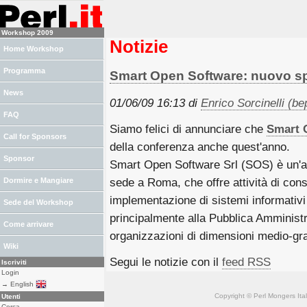
Workshop 2009
Notizie
Home Workshop
Programma
Smart Open Software: nuovo s
News
01/06/09 16:13 di
Enrico Sorcinelli (‎bep
FAQ
Siamo felici di annunciare che
Smart 
Call for Sponsors
della conferenza anche quest'anno.
Sponsor
Smart Open Software Srl (SOS) è un'az
Dormire e Mangiare
sede a Roma, che offre attività di con
implementazione di sistemi informativi 
Sede del Workshop
principalmente alla Pubblica Amminist
Come arrivare
organizzazioni di dimensioni medio-gr
Wiki
Segui le notizie con il
feed RSS
Iscriviti
Login
→ English
Copyright © Perl Mongers Italia. 
Utenti
Cerca