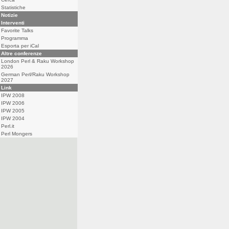
Statistiche
Notizie
Interventi
Favorite Talks
Programma
Esporta per iCal
Altre conferenze
London Perl & Raku Workshop
2026
German Perl/Raku Workshop
2027
Link
IPW 2008
IPW 2006
IPW 2005
IPW 2004
Perl.it
Perl Mongers