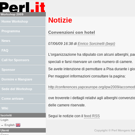
Workshop 2009
Notizie
Home Workshop
Programma
Convenzioni con hotel
News
07/06/09 16:38 di
Enrico Sorcinelli (‎bepi‎)
FAQ
L'organizzazione ha stipulato con alcuni alberghi, part
Call for Sponsors
speciali e farsi riservare un certo numero di camere.
Se avete intenzione di pernottare a Pisa durante i gi
Sponsor
Per maggiori informazioni consultare la pagina:
Dormire e Mangiare
http://conferences.yapceurope.org/ipw2009/accomod
Sede del Workshop
ove troverete i dettagli relativi agli alberghi convenzi
Come arrivare
delle camere riservate.
Wiki
Iscriviti
Segui le notizie con il
feed RSS
Login
→ English
Utenti
Copyright © Perl Mongers Italia. 
Cerca