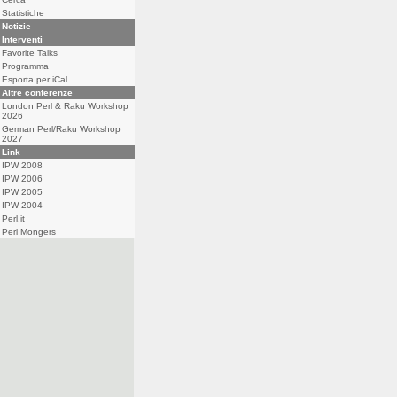
Statistiche
Notizie
Interventi
Favorite Talks
Programma
Esporta per iCal
Altre conferenze
London Perl & Raku Workshop
2026
German Perl/Raku Workshop
2027
Link
IPW 2008
IPW 2006
IPW 2005
IPW 2004
Perl.it
Perl Mongers