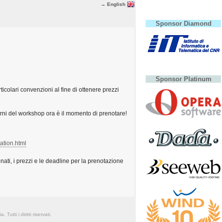
→ English
Sponsor Diamond
Sponsor Platinum
icolari convenzioni al fine di ottenere prezzi
orni del workshop ora è il momento di prenotare!
ation.html
onati, i prezzi e le deadline per la prenotazione
Tutti i diritti riservati.