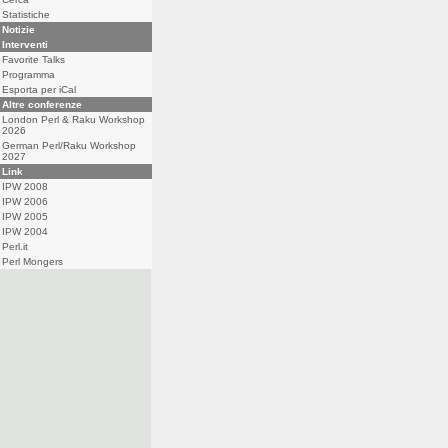
Statistiche
Notizie
Interventi
Favorite Talks
Programma
Esporta per iCal
Altre conferenze
London Perl & Raku Workshop
2026
German Perl/Raku Workshop
2027
Link
IPW 2008
IPW 2006
IPW 2005
IPW 2004
Perl.it
Perl Mongers