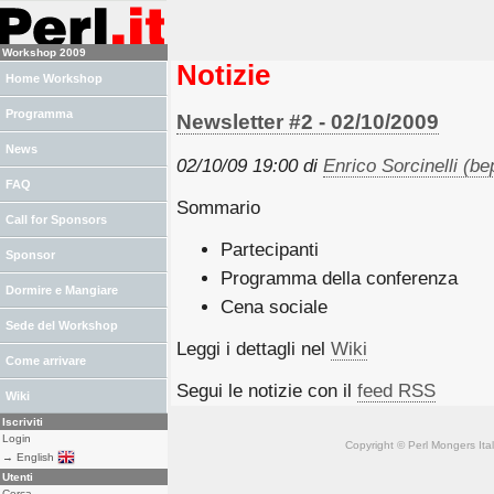
Workshop 2009
Notizie
Home Workshop
Programma
Newsletter #2 - 02/10/2009
News
02/10/09 19:00 di
Enrico Sorcinelli (‎bep
FAQ
Sommario
Call for Sponsors
Partecipanti
Sponsor
Programma della conferenza
Dormire e Mangiare
Cena sociale
Sede del Workshop
Leggi i dettagli nel
Wiki
Come arrivare
Segui le notizie con il
feed RSS
Wiki
Iscriviti
Login
Copyright © Perl Mongers Italia. 
→ English
Utenti
Cerca