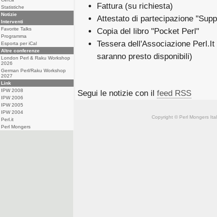
Fattura (su richiesta)
Statistiche
Notizie
Attestato di partecipazione "Supp
Interventi
Favorite Talks
Copia del libro "Pocket Perl"
Programma
Tessera dell'Associazione Perl.It (
Esporta per iCal
Altre conferenze
saranno presto disponibili)
London Perl & Raku Workshop
2026
German Perl/Raku Workshop
2027
Link
IPW 2008
Segui le notizie con il
feed RSS
IPW 2006
IPW 2005
IPW 2004
Copyright © Perl Mongers Italia. 
Perl.it
Perl Mongers