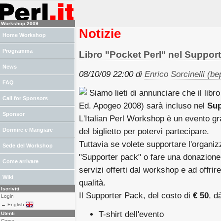
Workshop 2009
Notizie
Home Workshop
Programma
Libro "Pocket Perl" nel Suppor
News
08/10/09 22:00 di
Enrico Sorcinelli (‎bep
FAQ
Siamo lieti di annunciare che il libr
Call for Sponsors
Ed. Apogeo 2008) sarà incluso nel
Sup
Sponsor
L'Italian Perl Workshop è un evento gr
Dormire e Mangiare
del biglietto per potervi partecipare.
Tuttavia se volete supportare l'organiz
Sede del Workshop
"Supporter pack" o fare una donazione: 
Come arrivare
servizi offerti dal workshop e ad offri
Wiki
qualità.
Iscriviti
Il Supporter Pack, del costo di
€ 50
, d
Login
→ English
T-shirt dell'evento
Utenti
Cerca