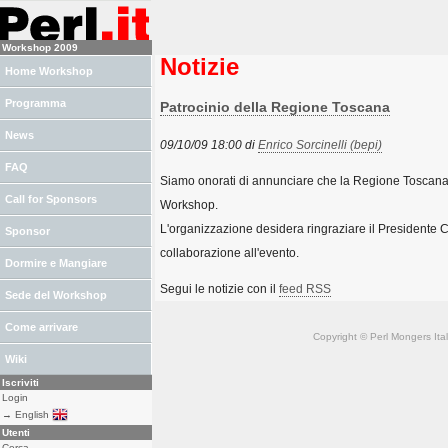
Workshop 2009
Notizie
Home Workshop
Programma
Patrocinio della Regione Toscana
News
09/10/09 18:00 di
Enrico Sorcinelli (‎bepi‎)
FAQ
Siamo onorati di annunciare che la Regione Toscana ha
Call for Sponsors
Workshop.
L'organizzazione desidera ringraziare il Presidente Cl
Sponsor
collaborazione all'evento.
Dormire e Mangiare
Segui le notizie con il
feed RSS
Sede del Workshop
Come arrivare
Copyright © Perl Mongers Italia. 
Wiki
Iscriviti
Login
→ English
Utenti
Cerca