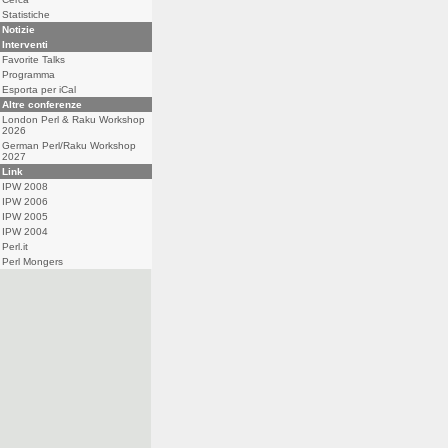
Statistiche
Notizie
Interventi
Favorite Talks
Programma
Esporta per iCal
Altre conferenze
London Perl & Raku Workshop
2026
German Perl/Raku Workshop
2027
Link
IPW 2008
IPW 2006
IPW 2005
IPW 2004
Perl.it
Perl Mongers