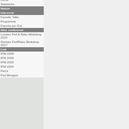
Statistiche
Notizie
Interventi
Favorite Talks
Programma
Esporta per iCal
Altre conferenze
London Perl & Raku Workshop
2026
German Perl/Raku Workshop
2027
Link
IPW 2008
IPW 2006
IPW 2005
IPW 2004
Perl.it
Perl Mongers