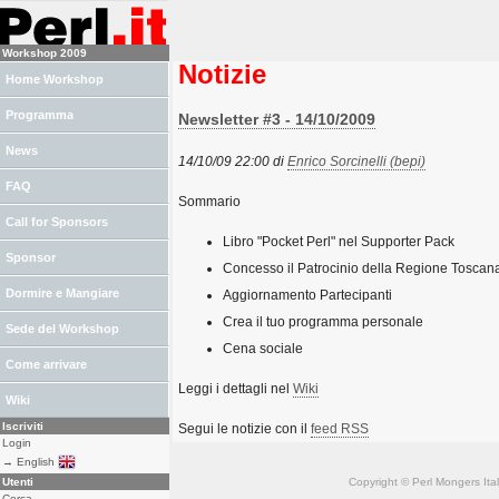
Workshop 2009
Notizie
Home Workshop
Programma
Newsletter #3 - 14/10/2009
News
14/10/09 22:00 di
Enrico Sorcinelli (‎bepi‎)
FAQ
Sommario
Call for Sponsors
Libro "Pocket Perl" nel Supporter Pack
Sponsor
Concesso il Patrocinio della Regione Toscan
Dormire e Mangiare
Aggiornamento Partecipanti
Crea il tuo programma personale
Sede del Workshop
Cena sociale
Come arrivare
Leggi i dettagli nel
Wiki
Wiki
Iscriviti
Segui le notizie con il
feed RSS
Login
→ English
Utenti
Copyright © Perl Mongers Italia. 
Cerca