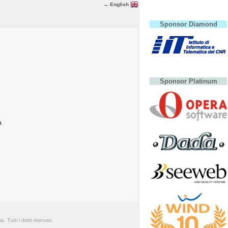
→ English
Sponsor Diamond
Sponsor Platinum
a
Tutti i diritti riservati.