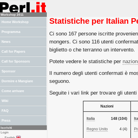
Workshop 2011
Statistiche per Italian
Home Workshop
Programma
Ci sono 167 persone iscritte provenient
mongers. Ci sono 116 utenti confermat
News
biglietto o che terranno un intervento.
Call for Papers
Potete vedere le statistiche per
nazion
Call for Sponsors
Sponsor
Il numero degli utenti confermati è mos
seguono.
Dormire e Mangiare
Come arrivare
Seguite i vari link per trovare gli utent
Wiki
Nazioni
FAQ
Italia
148 (104)
It
Press
Iscriviti
Regno Unito
4 (4)
Pi
Login
→ English