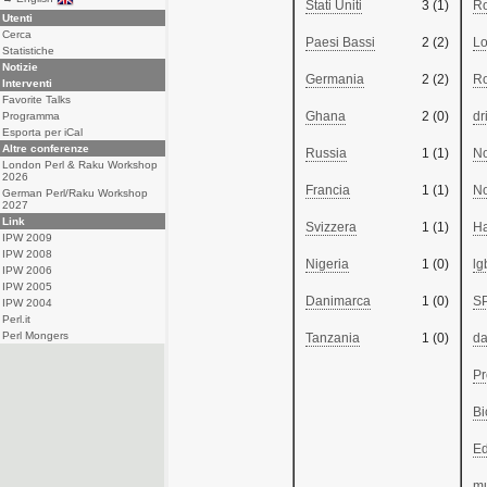
Stati Uniti
3 (1)
R
Utenti
Cerca
Paesi Bassi
2 (2)
L
Statistiche
Notizie
Germania
2 (2)
R
Interventi
Favorite Talks
Ghana
2 (0)
dr
Programma
Esporta per iCal
Altre conferenze
Russia
1 (1)
No
London Perl & Raku Workshop
2026
Francia
1 (1)
No
German Perl/Raku Workshop
2027
Link
Svizzera
1 (1)
Ha
IPW 2009
IPW 2008
Nigeria
1 (0)
lg
IPW 2006
IPW 2005
Danimarca
1 (0)
S
IPW 2004
Perl.it
Perl Mongers
Tanzania
1 (0)
da
P
Bi
Ed
m