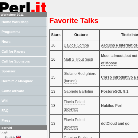
Workshop 2011
Favorite Talks
Home Workshop
Programma
Stars
Oratore
Titolo int
News
16
Davide Gomba
‎Arduino e Internet de
Call for Papers
‎Moo - almost, but not
16
Matt S Trout (‎mst‎)
Call for Sponsors
of Moose‎
Sponsor
Stefano Rodighiero
15
‎Corso introduttivo a P
(‎larsen‎)
Dormire e Mangiare
Come arrivare
13
Gabriele Bartolini
‎PostgreSQL 9.1‎
Wiki
Flavio Poletti
13
‎Nubilus Perl‎
(‎polettix‎)
FAQ
Flavio Poletti
Press
13
‎dotCloud and go‎
(‎polettix‎)
Iscriviti
Login
Damien Krotkine
→ English