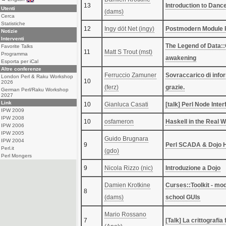
13
‎Introduction to Dance
Utenti
(‎dams‎)
Cerca
Statistiche
12
Ingy döt Net (‎ingy‎)
‎Postmodern Module 
Notizie
Interventi
‎The Legend of Data::
Favorite Talks
11
Matt S Trout (‎mst‎)
Programma
awakening‎
Esporta per iCal
Altre conferenze
Ferruccio Zamuner
‎Sovraccarico di inf
London Perl & Raku Workshop
10
2026
(‎ferz‎)
grazie.‎
German Perl/Raku Workshop
2027
Link
10
Gianluca Casati
‎[talk] Perl Node Inter
IPW 2009
IPW 2008
10
osfameron
‎Haskell in the Real W
IPW 2006
IPW 2005
Guido Brugnara
IPW 2004
9
‎Perl SCADA & Dojo H
Perl.it
(‎gdo‎)
Perl Mongers
9
Nicola Rizzo (‎nic‎)
‎Introduzione a Dojo‎
Damien Krotkine
‎Curses::Toolkit - mod
8
(‎dams‎)
school GUIs‎
Mario Rossano
7
‎[Talk] La crittografia 