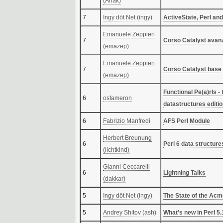
(‎Anak‎)
7
Ingy döt Net (‎ingy‎)
‎ActiveState, Perl and
Emanuele Zeppieri
7
‎Corso Catalyst avanz
(‎emazep‎)
Emanuele Zeppieri
7
‎Corso Catalyst base‎
(‎emazep‎)
‎Functional Pe(a)rls - 
6
osfameron
datastructures editio
6
Fabrizio Manfredi
‎AFS Perl Module‎
Herbert Breunung
6
‎Perl 6 data structures
(‎lichtkind‎)
Gianni Ceccarelli
6
‎Lightning Talks‎
(‎dakkar‎)
5
Ingy döt Net (‎ingy‎)
‎The State of the Acm
5
Andrey Shitov (‎ash‎)
‎What's new in Perl 5.