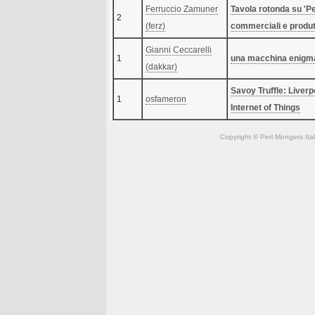
Ferruccio Zamuner
‎Tavola rotonda su 'Pe
2
(‎ferz‎)
commerciali e produtt
Gianni Ceccarelli
1
‎una macchina enigma
(‎dakkar‎)
‎Savoy Truffle: Liverp
1
osfameron
Internet of Things‎
Copyright © Perl Mongers Italia. 