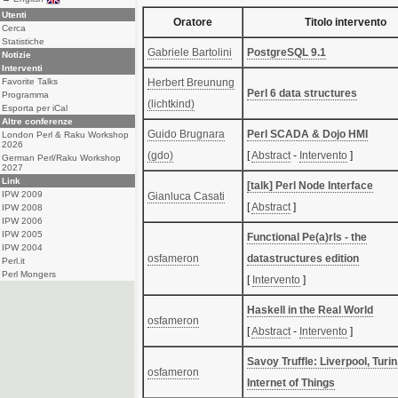
Utenti
Oratore
Titolo intervento
Cerca
Statistiche
Gabriele Bartolini
‎PostgreSQL 9.1‎
Notizie
Interventi
Favorite Talks
Herbert Breunung
‎Perl 6 data structures‎
Programma
(‎lichtkind‎)
Esporta per iCal
Altre conferenze
Guido Brugnara
‎Perl SCADA & Dojo HMI‎
London Perl & Raku Workshop
2026
(‎gdo‎)
[
Abstract
-
Intervento
]
German Perl/Raku Workshop
2027
Link
‎[talk] Perl Node Interface‎
IPW 2009
Gianluca Casati
[
Abstract
]
IPW 2008
IPW 2006
IPW 2005
‎Functional Pe(a)rls - the
IPW 2004
osfameron
datastructures edition‎
Perl.it
Perl Mongers
[
Intervento
]
‎Haskell in the Real World‎
osfameron
[
Abstract
-
Intervento
]
‎Savoy Truffle: Liverpool, Turin
osfameron
Internet of Things‎