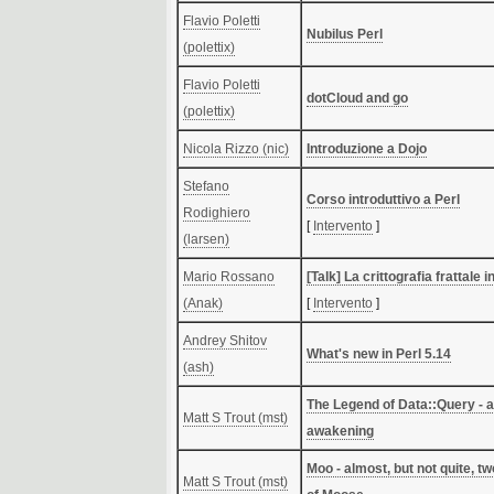
Flavio Poletti
‎Nubilus Perl‎
(‎polettix‎)
Flavio Poletti
‎dotCloud and go‎
(‎polettix‎)
Nicola Rizzo (‎nic‎)
‎Introduzione a Dojo‎
Stefano
‎Corso introduttivo a Perl‎
Rodighiero
[
Intervento
]
(‎larsen‎)
Mario Rossano
‎[Talk] La crittografia frattale in
(‎Anak‎)
[
Intervento
]
Andrey Shitov
‎What's new in Perl 5.14‎
(‎ash‎)
‎The Legend of Data::Query - 
Matt S Trout (‎mst‎)
awakening‎
‎Moo - almost, but not quite, tw
Matt S Trout (‎mst‎)