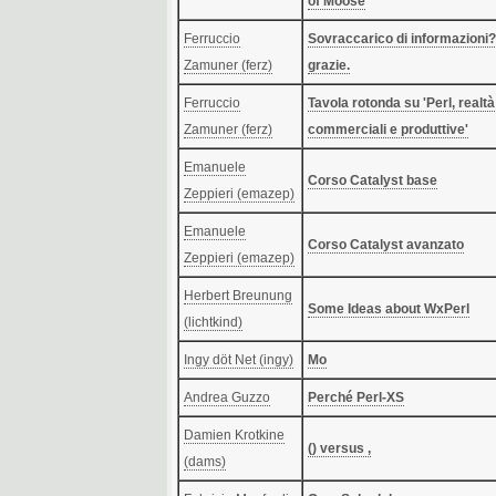
of Moose‎
Ferruccio
‎Sovraccarico di informazioni
Zamuner (‎ferz‎)
grazie.‎
Ferruccio
‎Tavola rotonda su 'Perl, realtà
Zamuner (‎ferz‎)
commerciali e produttive'‎
Emanuele
‎Corso Catalyst base‎
Zeppieri (‎emazep‎)
Emanuele
‎Corso Catalyst avanzato‎
Zeppieri (‎emazep‎)
Herbert Breunung
‎Some Ideas about WxPerl‎
(‎lichtkind‎)
Ingy döt Net (‎ingy‎)
‎Mo‎
Andrea Guzzo
‎Perché Perl-XS‎
Damien Krotkine
‎() versus ,‎
(‎dams‎)