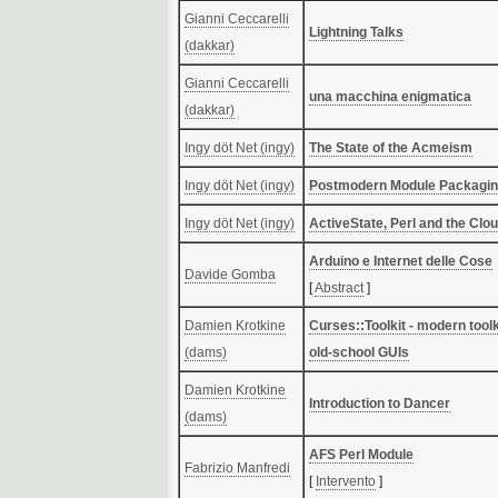
Gianni Ceccarelli
‎Lightning Talks‎
(‎dakkar‎)
Gianni Ceccarelli
‎una macchina enigmatica‎
(‎dakkar‎)
Ingy döt Net (‎ingy‎)
‎The State of the Acmeism‎
Ingy döt Net (‎ingy‎)
‎Postmodern Module Packagin
Ingy döt Net (‎ingy‎)
‎ActiveState, Perl and the Clou
‎Arduino e Internet delle Cose‎
Davide Gomba
[
Abstract
]
Damien Krotkine
‎Curses::Toolkit - modern toolk
(‎dams‎)
old-school GUIs‎
Damien Krotkine
‎Introduction to Dancer‎
(‎dams‎)
‎AFS Perl Module‎
Fabrizio Manfredi
[
Intervento
]