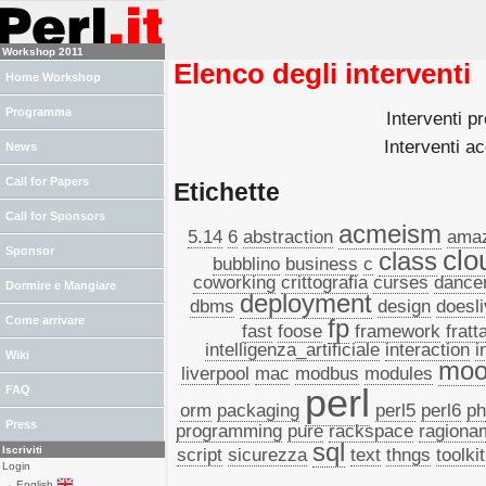
Workshop 2011
Elenco degli interventi
Home Workshop
Programma
Interventi pr
Interventi ac
News
Call for Papers
Etichette
Call for Sponsors
acmeism
5.14
6
abstraction
ama
Sponsor
clo
class
bubblino
business
c
coworking
crittografia
curses
dance
Dormire e Mangiare
deployment
dbms
design
doesli
Come arrivare
fp
fast
foose
framework
fratta
intelligenza_artificiale
interaction
i
Wiki
moo
liverpool
mac
modbus
modules
perl
FAQ
orm
packaging
perl5
perl6
ph
Press
programming
pure
rackspace
ragiona
sql
Iscriviti
script
sicurezza
text
thngs
toolkit
Login
→ English