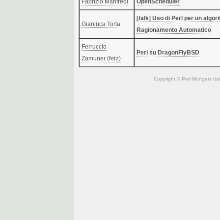
Fabrizio Manfredi
‎OpenScheduler‎
‎[talk] Uso di Perl per un algor
Gianluca Torta
Ragionamento Automatico‎
Ferruccio
‎Perl su DragonFlyBSD‎
Zamuner (‎ferz‎)
Copyright © Perl Mongers Italia. 